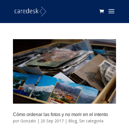
Cómo ordenar las fotos y no morir en el intento
por
Gonzalo
|
20 Sep 2017
|
Blog
,
Sin categoría